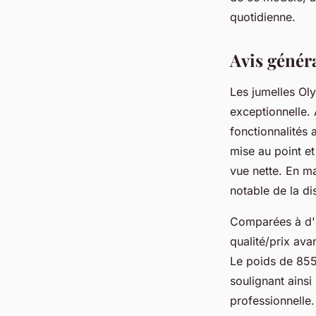
Romy
•
22 mars 2025
•
3 min de lecture
quotidienne.
Avis génér
Les jumelles Ol
exceptionnelle. 
fonctionnalités 
mise au point et
vue nette. En ma
notable de la di
Comparées à d'
qualité/prix av
Le poids de 855
soulignant ainsi
professionnelle.