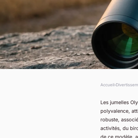
Accueil
›
Divertisse
DIVERTISSEMENT
Avis jumelles olymp
Les jumelles Ol
polyvalence, att
performance et pol
robuste, associé
activités, du bi
de ce modèle, ai