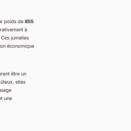
ur poids de
855
arativement à
 Ces jumelles
tion économique
rent être un
ûteux, elles
 usage
nt une