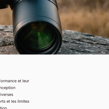
formance et leur
onception
diverses
ts et les limites
tion