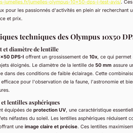
es-jumelles.fr/jumelles-olympus-10x50-dps-i-test-avis/
. Ces
ux pour les passionnés d'activités en plein air recherchant
e et prix.
tiques techniques des Olympus 10x50 DP
et diamètre de lentille
x50 DPS-I
offrent un grossissement de
10x
, ce qui permet
jets éloignés. Le diamètre de la lentille de
50 mm
assure u
e dans des conditions de faible éclairage. Cette combinais
 efficace pour l'observation de la faune, l'astronomie et bie
ures.
et lentilles asphériques
nt équipées de
protection UV
, une caractéristique essentie
ets néfastes du soleil. Les lentilles asphériques réduisent 
 offrant une
image claire et précise
. Ces lentilles maximisen