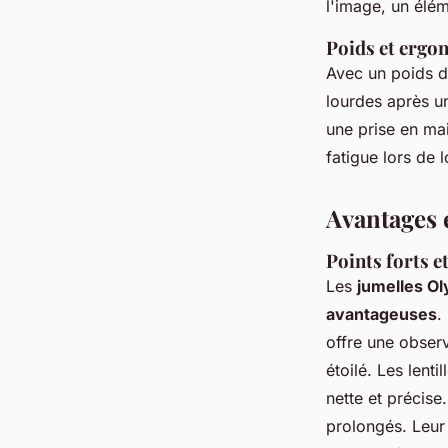
l'image, un élém
Poids et ergo
Avec un poids 
lourdes après u
une prise en ma
fatigue lors de 
Avantages 
Points forts e
Les
jumelles O
avantageuses
.
offre une observa
étoilé. Les lent
nette et précise
prolongés. Leur