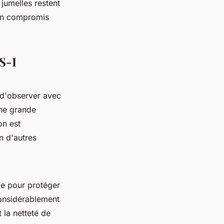
 jumelles restent
 un compromis
S-I
 d'observer avec
ne grande
on est
n d'autres
lle pour protéger
considérablement
t la netteté de