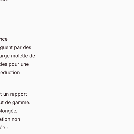
ence
inguent par des
large molette de
pides pour une
réduction
t un rapport
haut de gamme.
olongée,
vation non
ée :