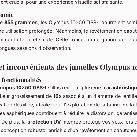
ent crucial pour une expérience visuelle satisfaisante.
nomie
de
855 grammes
, les Olympus 10x50 DPS-I pourraient sem
ne utilisation prolongée. Néanmoins, le revêtement en caou
in confortable et solide. Cette conception ergonomique aide
longues sessions d'observation.
et inconvénients des jumelles Olympus 
t fonctionnalités
lympus 10x50 DPS-I
s'illustrent par plusieurs
caractéristiq
 Leur grossissement de
10x
associé à un diamètre de lentill
tion détaillée, idéale pour l'exploration de la faune, de la f
illes asphériques contribuent à réduire la distorsion, garanti
. De plus, la
protection UV
intégrée protège vos yeux lors 
 conception robuste, enrichie d'un revêtement en caoutcho