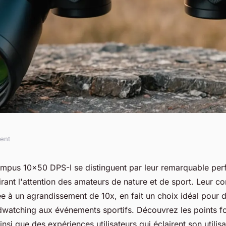
ment
us 10×50 dps-i :
ympus 10x50 DPS-I se distinguent par leur remarquable per
irant l'attention des amateurs de nature et de sport. Leur c
yvalence
e à un agrandissement de 10x, en fait un choix idéal pour 
rdwatching aux événements sportifs. Découvrez les points for
nsi que des expériences utilisateurs qui éclairent son utilisa