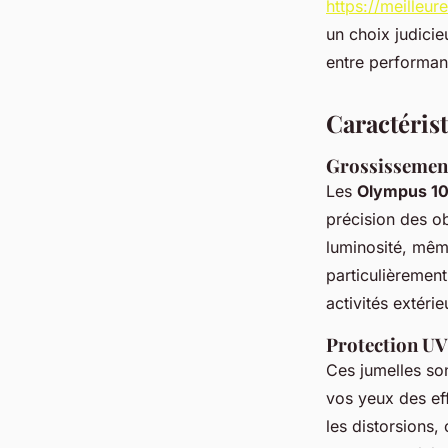
https://meilleur
un choix judicie
entre performanc
Caractéris
Grossissement 
Les
Olympus 10
précision des ob
luminosité, mêm
particulièrement
activités extérie
Protection UV 
Ces jumelles so
vos yeux des eff
les distorsions,