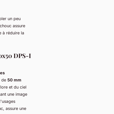
bler un peu
tchouc assure
 à réduire la
10x50 DPS-I
ues
e de
50 mm
lore et du ciel
ssant une image
d'usages
uc, assure une