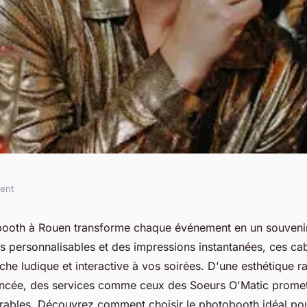
ment
h à rouen pour des
ooth à Rouen transforme chaque événement en un souvenir 
s personnalisables et des impressions instantanées, ces ca
es !
che ludique et interactive à vos soirées. D'une esthétique r
ncée, des services comme ceux des Soeurs O'Matic promet
bles. Découvrez comment choisir le photobooth idéal pou