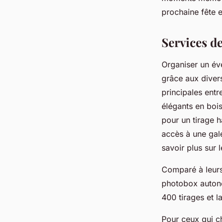
Romy
•
24 mars 2025
•
3 min de lecture
prochaine fête e
Services d
Organiser un év
grâce aux diver
principales ent
élégants en boi
pour un tirage ha
accès à une gale
savoir plus sur 
Comparé à leurs
photobox autono
400 tirages et l
Pour ceux qui ch