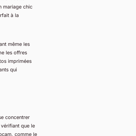
un mariage chic
fait à la
isant même les
e les offres
otos imprimées
ants qui
 se concentrer
vérifiant que le
webcam, comme le