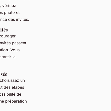
 vérifiez
es photo et
nce des invités.
ités
ncourager
invités passent
stion. Vous
rantir la
isée
 choisissez un
ut des étapes
ssibilité de
une préparation