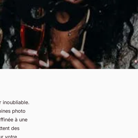
inoubliable.
bines photo
affinée à une
tent des
r votre