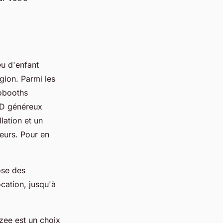
u d'enfant
gion. Parmi les
tobooths
LED généreux
llation et un
teurs. Pour en
ose des
cation, jusqu'à
zee est un choix