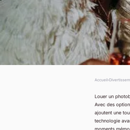
Accueil
›
Divertisse
DIVERTISSEMENT
Louez un photoboot
Louer un photob
Avec des option
moments inoubliabl
ajoutent une tou
technologie ava
moments mémora