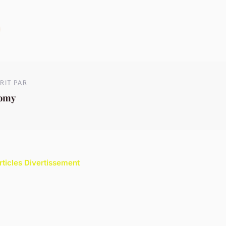
RIT PAR
omy
articles Divertissement