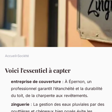
Accueil
›
Société
SOCIÉTÉ
Voici l'essentiel à capter
Entreprise de couverture et de
zinguerie à Épernon : travaux
entreprise de couverture
: À Épernon, un
et services professionnels
professionnel garantit l’étanchéité et la durabilité
du toit, de la charpente aux revêtements.
Orion
•
10/05/2026 19:11
•
11 min de lecture
zinguerie
: La gestion des eaux pluviales par des
gouttières et chéneaux bien posés évite les