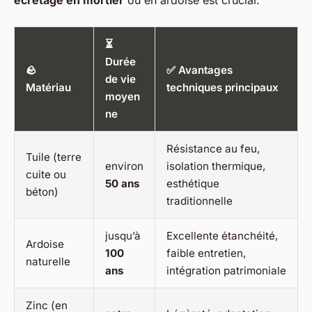
écrêtage en mortier
ou en ardoise est crucial.
⏳
Durée
🪨
✅ Avantages
de vie
Matériau
techniques principaux
moyen
ne
Résistance au feu,
Tuile (terre
environ
isolation thermique,
cuite ou
50 ans
esthétique
béton)
traditionnelle
jusqu’à
Excellente étanchéité,
Ardoise
100
faible entretien,
naturelle
ans
intégration patrimoniale
Zinc (en